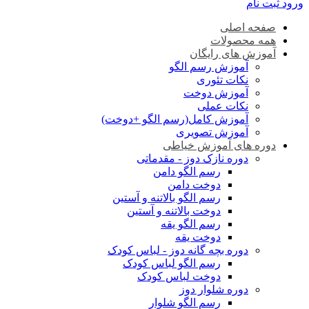
ورود
ثبت نام
صفحه اصلی
همه محصولات
آموزش های رایگان
آموزش رسم الگو
نکات تئوری
آموزش دوخت
نکات عملی
آموزش کامل(رسم الگو +دوخت)
آموزش تصویری
دوره های آموزش خیاطی
دوره نازک دوز - مقدماتی
رسم الگو دامن
دوخت دامن
رسم الگو بالاتنه و آستین
دوخت بالاتنه و آستین
رسم الگو یقه
دوخت یقه
دوره بچه گانه دوز - لباس کودک
رسم الگو لباس کودک
دوخت لباس کودک
دوره شلوار دوز
رسم الگو شلوار