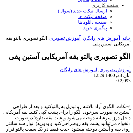
صفحه کاربری
ارسال تیکت جدید (سوال)
صفحه تیکت ها
صفحه دانلود ها
پیگیری خرید
خانه
آموزش های رایگان
آموزش تصویری
الگو تصویری پالتو یقه
آمریکایی آستین پفی
الگو تصویری پالتو یقه آمریکایی آستین پفی
آموزش تصویری
,
آموزش های رایگان
آبان 23, 1400 12:29
0
2,093
✅نکات: الگوی آزاد بالاتنه رو تبدیل به پالتو‌کنید و بعد از طراحی
آستین به صورت سرخود، الگو را برای پشت کپی کنید. یقه آمریکایی
داخل درز سرشانه دوخته می‌شود و‌پشت یقه ندارد( درصورت
دلخواه می‌توانید پشت یقه رو‌طراحی‌کنید و بدوزید). نوار سه سانتی
روی یقه و آستین دوخته میشود. جیب فقط در یک سمت پالتو قرار