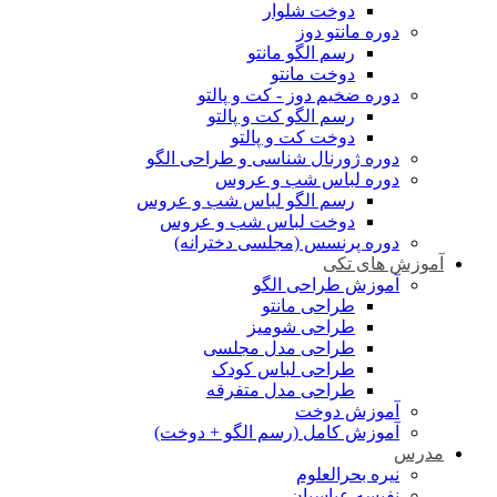
دوخت شلوار
دوره مانتو دوز
رسم الگو مانتو
دوخت مانتو
دوره ضخیم دوز - کت و پالتو
رسم الگو کت و پالتو
دوخت کت و پالتو
دوره ژورنال شناسی و طراحی الگو
دوره لباس شب و عروس
رسم الگو لباس شب و عروس
دوخت لباس شب و عروس
دوره پرنسس (مجلسی دخترانه)
آموزش های تکی
آموزش طراحی الگو
طراحی مانتو
طراحی شومیز
طراحی مدل مجلسی
طراحی لباس کودک
طراحی مدل متفرقه
آموزش دوخت
آموزش کامل (رسم الگو + دوخت)
مدرس
نیره بحرالعلوم
نفیسه عباسیان