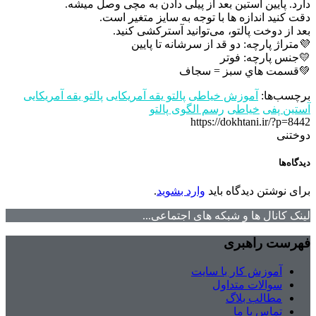
دارد. پایین آستین بعد از پیلی دادن به مچی وصل میشه.
دقت کنید اندازه ها با توجه به سایز متغیر است.
بعد از دوخت پالتو‌، می‌توانید آسترکشی کنید.
💜متراژ پارچه: دو قد از سرشانه تا پایین
💛جنس پارچه: فوتر
💚قسمت هاي سبز = سجاف
برچسب‌ها:
آموزش خیاطی
پالتو یقه آمریکایی
پالتو یقه آمریکایی
آستین پفی
خیاطی
رسم الگوی پالتو
https://dokhtani.ir/?p=8442
دوختنی
دیدگاه‌ها
برای نوشتن دیدگاه باید
وارد بشوید
.
لینک کانال ها و شبکه های اجتماعی...
فهرست راهبری
آموزش کار با سایت
سوالات متداول
مطالب بلاگ
تماس با ما