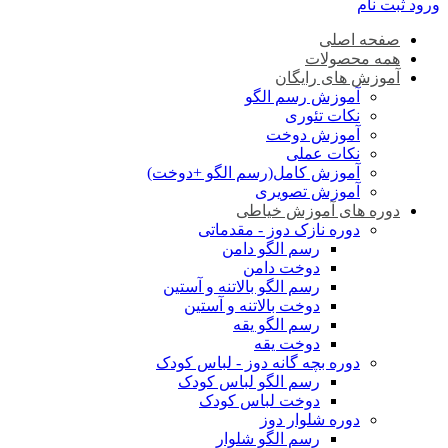
ورود
ثبت نام
صفحه اصلی
همه محصولات
آموزش های رایگان
آموزش رسم الگو
نکات تئوری
آموزش دوخت
نکات عملی
آموزش کامل(رسم الگو +دوخت)
آموزش تصویری
دوره های آموزش خیاطی
دوره نازک دوز - مقدماتی
رسم الگو دامن
دوخت دامن
رسم الگو بالاتنه و آستین
دوخت بالاتنه و آستین
رسم الگو یقه
دوخت یقه
دوره بچه گانه دوز - لباس کودک
رسم الگو لباس کودک
دوخت لباس کودک
دوره شلوار دوز
رسم الگو شلوار