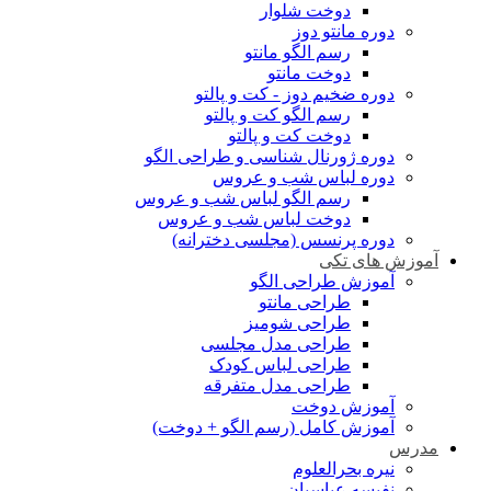
دوخت شلوار
دوره مانتو دوز
رسم الگو مانتو
دوخت مانتو
دوره ضخیم دوز - کت و پالتو
رسم الگو کت و پالتو
دوخت کت و پالتو
دوره ژورنال شناسی و طراحی الگو
دوره لباس شب و عروس
رسم الگو لباس شب و عروس
دوخت لباس شب و عروس
دوره پرنسس (مجلسی دخترانه)
آموزش های تکی
آموزش طراحی الگو
طراحی مانتو
طراحی شومیز
طراحی مدل مجلسی
طراحی لباس کودک
طراحی مدل متفرقه
آموزش دوخت
آموزش کامل (رسم الگو + دوخت)
مدرس
نیره بحرالعلوم
نفیسه عباسیان