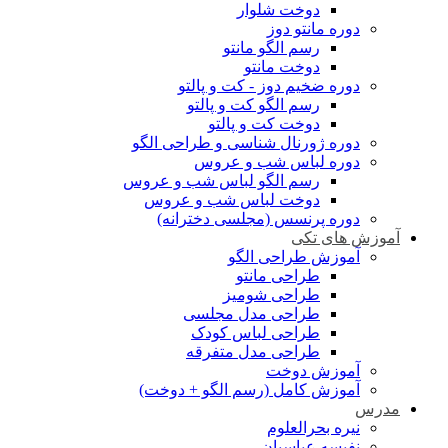
دوخت شلوار
دوره مانتو دوز
رسم الگو مانتو
دوخت مانتو
دوره ضخیم دوز - کت و پالتو
رسم الگو کت و پالتو
دوخت کت و پالتو
دوره ژورنال شناسی و طراحی الگو
دوره لباس شب و عروس
رسم الگو لباس شب و عروس
دوخت لباس شب و عروس
دوره پرنسس (مجلسی دخترانه)
آموزش های تکی
آموزش طراحی الگو
طراحی مانتو
طراحی شومیز
طراحی مدل مجلسی
طراحی لباس کودک
طراحی مدل متفرقه
آموزش دوخت
آموزش کامل (رسم الگو + دوخت)
مدرس
نیره بحرالعلوم
نفیسه عباسیان