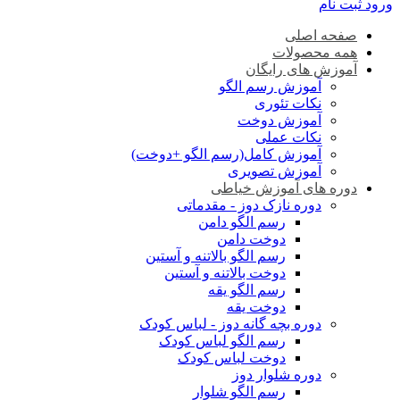
ورود
ثبت نام
صفحه اصلی
همه محصولات
آموزش های رایگان
آموزش رسم الگو
نکات تئوری
آموزش دوخت
نکات عملی
آموزش کامل(رسم الگو +دوخت)
آموزش تصویری
دوره های آموزش خیاطی
دوره نازک دوز - مقدماتی
رسم الگو دامن
دوخت دامن
رسم الگو بالاتنه و آستین
دوخت بالاتنه و آستین
رسم الگو یقه
دوخت یقه
دوره بچه گانه دوز - لباس کودک
رسم الگو لباس کودک
دوخت لباس کودک
دوره شلوار دوز
رسم الگو شلوار