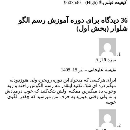
کیفیت فیلم
بالا (High) – 960×540
36 دیدگاه برای
دوره آموزش رسم الگو
شلوار (بخش اول)
نمره
5
از 5
نفیسه علیخانی
–
تیر 15, 1405
ابرای هرکسی که میخواد این دوره رو‌بخره ولی هنوز‌دودله
میگم ذره ای شک نکنید اینقدر مه رسم الگوش راحته و زود
و‌خوب یاد میگیرین ممکنه اولش شک‌کنبد که خوب درمیادش
یا نه ولی وقتی بدوزید به حرف من میرسید که چقدر الگوی
خوبیه