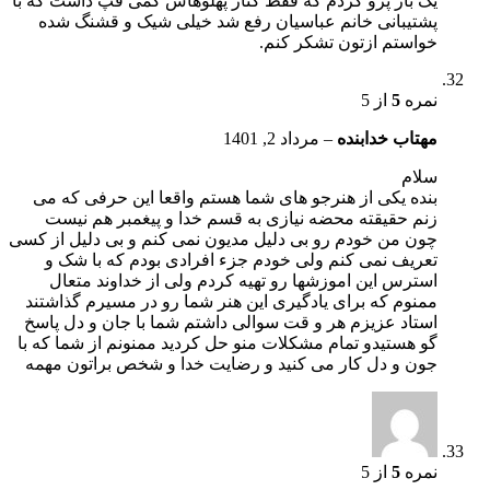
یک بار پرو کردم که فقط کنار پهلوهاش کمی قپ داشت که با
پشتیبانی خانم عباسیان رفع شد خیلی شیک و قشنگ شده
خواستم ازتون تشکر کنم.
نمره
5
از 5
مهتاب خدابنده
–
مرداد 2, 1401
سلام
بنده یکی از هنرجو های شما هستم واقعا این حرفی که می
زنم حقیقته محضه نیازی به قسم خدا و پیغمبر هم نیست
چون من خودم رو بی دلیل مدیون نمی کنم و بی دلیل از کسی
تعریف نمی کنم ولی خودم جزء افرادی بودم که با شک و
استرس این اموزشها رو تهیه کردم ولی از خداوند متعال
ممنوم که برای یادگیری این هنر شما رو در مسیرم گذاشتند
استاد عزیزم هر و قت سوالی داشتم شما با جان و دل پاسخ
گو هستیدو تمام مشکلات منو حل کردید ممنونم از شما که با
جون و دل کار می کنید و رضایت خدا و شخص براتون مهمه
نمره
5
از 5