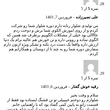
نمره
5
از 5
علی نصیرزاده
–
فروردین 7, 1403
من تولیدی شلوار زنانه دارم دوره شلوار شما رو شرکت
کردم و از روی اموزش الکوی شما برش و دوخت زدم
عاااالی بود خیلی از مشکلات الگوییم برطرف شد همین که
الگوی ساده و روونی داره و تن خورش هم عالیه برام یک دنیا
ارزش داره واقعا یک دست درد نکنه و تشکر ویژه ازتون دارم
سفارش دوره شما رو به چند تا از دوستان و همکارانم هم
کردم .
نمره
5
از 5
رقیه خوش گفتار
–
فروردین 6, 1403
سلام و وقت بخیر
شلوارم رو دوختم خییییلی تو تن قشنگ ایستاده بود فقط از
قسمت زانو به پایین کمی گشاد بود که با راهنمایی خانم
عباسیان تنگ کردم و عالی شد ممنونم از آموزشای خوبتون