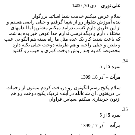
علی نوری
–
دی 30, 1400
سلام عرض میکنم خدمت شما اساتید بزرگوار
بنده آموزش شلوار رو از شما گرفتم و خیلی راضی هستم و
از این طریق دارم کسب درآمد میکنم مشتریها با اندامهای
مختلف دارم و دیگه ترسی ندارم خدا عوض خیر بده به شما
که باعث شدید کار یک عده مثل ما راه بیفته هم الگو بی عیب
و نقص و خیلی راحته و هم طریقه دوخت خیلی نکته داره
مخصوصا که به چند روش دوخت کمری و جیب رو گفتید.
نمره
5
از 5
مرآت
–
آذر 18, 1399
سلام پکیج رسم الگوتون رو دریافت کردم ممنون از زحمات
بی دریغتون، ان شاءالله در آینده نزدیک پکیج دوخت رو هم
ازتون خریداری میکنم .سپاس فراوان
نمره
5
از 5
مرآت
–
آذر 17, 1399