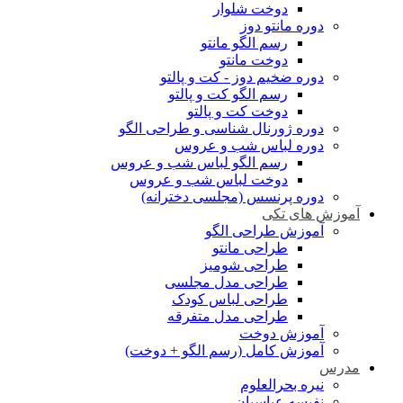
دوخت شلوار
دوره مانتو دوز
رسم الگو مانتو
دوخت مانتو
دوره ضخیم دوز - کت و پالتو
رسم الگو کت و پالتو
دوخت کت و پالتو
دوره ژورنال شناسی و طراحی الگو
دوره لباس شب و عروس
رسم الگو لباس شب و عروس
دوخت لباس شب و عروس
دوره پرنسس (مجلسی دخترانه)
آموزش های تکی
آموزش طراحی الگو
طراحی مانتو
طراحی شومیز
طراحی مدل مجلسی
طراحی لباس کودک
طراحی مدل متفرقه
آموزش دوخت
آموزش کامل (رسم الگو + دوخت)
مدرس
نیره بحرالعلوم
نفیسه عباسیان