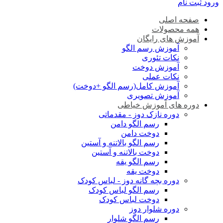
ورود
ثبت نام
صفحه اصلی
همه محصولات
آموزش های رایگان
آموزش رسم الگو
نکات تئوری
آموزش دوخت
نکات عملی
آموزش کامل(رسم الگو +دوخت)
آموزش تصویری
دوره های آموزش خیاطی
دوره نازک دوز - مقدماتی
رسم الگو دامن
دوخت دامن
رسم الگو بالاتنه و آستین
دوخت بالاتنه و آستین
رسم الگو یقه
دوخت یقه
دوره بچه گانه دوز - لباس کودک
رسم الگو لباس کودک
دوخت لباس کودک
دوره شلوار دوز
رسم الگو شلوار