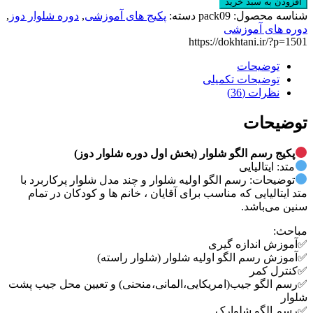
افزودن به سبد خرید
شناسه محصول:
pack09
دسته:
پکیج های آموزشی
,
دوره شلوار دوز
,
دوره های آموزشی
https://dokhtani.ir/?p=1501
توضیحات
توضیحات تکمیلی
نظرات (36)
توضیحات
پکیج رسم الگو شلوار (بخش اول دوره شلوار دوز)
متد: ایتالیایی
توضیحات: رسم الگو اولیه شلوار و چند مدل شلوار پرکاربرد با
متد ایتالیایی که مناسب برای آقایان ، خانم ها و کودکان در تمام
سنین می‌باشد.
مباحث:
✅آموزش اندازه گیری
✅آموزش رسم الگو اولیه شلوار (شلوار راسته)
✅کنترل کمر
✅رسم الگو جیب(امریکایی،المانی،منحنی) و تعیین محل جیب پشت
شلوار
✅رسم الگو شلوارک