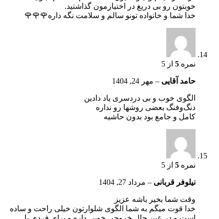
خوبتون رو بی دریغ در اختیارمون گذاشتید.
خدا شما و خانواده تونو سالم و سلامت نگه داره🌹🌹🌹
نمره
5
از 5
حامد آقایی
–
مهر 24, 1404
الگوی خوب‌ و‌ بی دردسری یاد دادین
دنگ‌و‌فنگ بعضی روشها رو‌ نداره
کامل و جامع بود بدون حاشیه
نمره
5
از 5
نیلوفر قربانی
–
مرداد 27, 1404
وقت شما بخیر باشه عزیز
خدا قوت میگم به شما الگوی شلوارتون خیلی راحت و ساده
است و در عین حال خروجی خوبی داره و برای فردی با