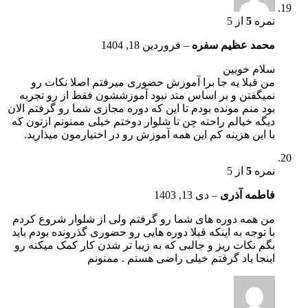
نمره
5
از 5
محمد عظیم سفره
–
فروردین 18, 1404
سلام خوبین
من قبلا یه جا برا آموزش حضوری میرفتم اصلا نکات رو
نمیگفتن و بر اساس متد نبود آموزششون فقط از رو تجربه
بود منم مونده بودم تا این که دوره مجازی شما رو گرفتم الان
دیگه خیالم راحته چن تا شلوار دوختم خیلی ممنونم ازتون که
با این هزینه کم این همه آموزش رو در اختیارمون میذارید.
نمره
5
از 5
فاطمه آذری
–
دی 13, 1403
من همه دوره های شما رو گرفتم ولی از شلوار شروع کردم
با توجه به اینکه قبلا دوره هایی رو حضوری گذرونده بودم باید
بگم نکات ریز و جالبی که به زیبا تر شدن کار کمک میکنه رو
اینجا یاد گرفتم خیلی راضی هستم . ممنونم