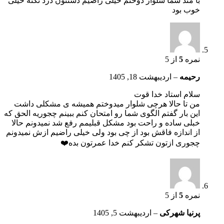
با متد شما شلوار دوختم خیلی راضیم دستتون درد نکنه خیلی
خوب بود
نمره
5
از 5
رحیمه
–
اردیبهشت 18, 1405
سلام استاد خدا قوت
من تا حالا هرچی شلوار میدوختم همیشه ی مشکلی داشت
این بار گفتم الگوی شما رو امتحان کنم ببینم چجوریه الحق که
خبلی ساده و راحت بود مشکل قبلیمم رفع شد نمیدونم حالا
از اندازه فاقش بود از چی بود ولی خیلی راضیم ازش نمیدونم
چجوری ازتون تشکر کنم خدا عمرتون بده❤️
نمره
5
از 5
پرنیا شهرکی
–
اردیبهشت 5, 1405