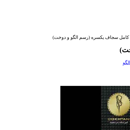
امل سجاف یکسره (رسم الگو و دوخت)
ت)
لگو