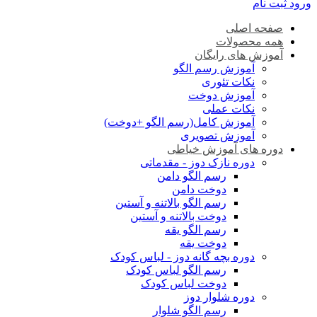
ورود
ثبت نام
صفحه اصلی
همه محصولات
آموزش های رایگان
آموزش رسم الگو
نکات تئوری
آموزش دوخت
نکات عملی
آموزش کامل(رسم الگو +دوخت)
آموزش تصویری
دوره های آموزش خیاطی
دوره نازک دوز - مقدماتی
رسم الگو دامن
دوخت دامن
رسم الگو بالاتنه و آستین
دوخت بالاتنه و آستین
رسم الگو یقه
دوخت یقه
دوره بچه گانه دوز - لباس کودک
رسم الگو لباس کودک
دوخت لباس کودک
دوره شلوار دوز
رسم الگو شلوار