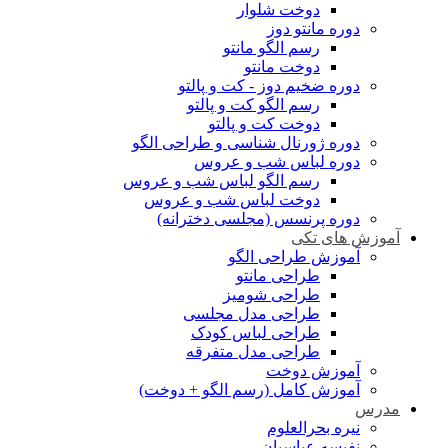
دوخت شلوار
دوره مانتو دوز
رسم الگو مانتو
دوخت مانتو
دوره ضخیم دوز - کت و پالتو
رسم الگو کت و پالتو
دوخت کت و پالتو
دوره ژورنال شناسی و طراحی الگو
دوره لباس شب و عروس
رسم الگو لباس شب و عروس
دوخت لباس شب و عروس
دوره پرنسس (مجلسی دخترانه)
آموزش های تکی
آموزش طراحی الگو
طراحی مانتو
طراحی شومیز
طراحی مدل مجلسی
طراحی لباس کودک
طراحی مدل متفرقه
آموزش دوخت
آموزش کامل (رسم الگو + دوخت)
مدرس
نیره بحرالعلوم
نفیسه عباسیان