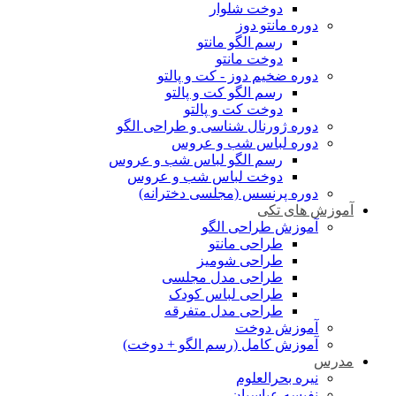
دوخت شلوار
دوره مانتو دوز
رسم الگو مانتو
دوخت مانتو
دوره ضخیم دوز - کت و پالتو
رسم الگو کت و پالتو
دوخت کت و پالتو
دوره ژورنال شناسی و طراحی الگو
دوره لباس شب و عروس
رسم الگو لباس شب و عروس
دوخت لباس شب و عروس
دوره پرنسس (مجلسی دخترانه)
آموزش های تکی
آموزش طراحی الگو
طراحی مانتو
طراحی شومیز
طراحی مدل مجلسی
طراحی لباس کودک
طراحی مدل متفرقه
آموزش دوخت
آموزش کامل (رسم الگو + دوخت)
مدرس
نیره بحرالعلوم
نفیسه عباسیان