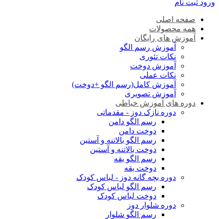
ورود
ثبت نام
صفحه اصلی
همه محصولات
آموزش های رایگان
آموزش رسم الگو
نکات تئوری
آموزش دوخت
نکات عملی
آموزش کامل(رسم الگو +دوخت)
آموزش تصویری
دوره های آموزش خیاطی
دوره نازک دوز - مقدماتی
رسم الگو دامن
دوخت دامن
رسم الگو بالاتنه و آستین
دوخت بالاتنه و آستین
رسم الگو یقه
دوخت یقه
دوره بچه گانه دوز - لباس کودک
رسم الگو لباس کودک
دوخت لباس کودک
دوره شلوار دوز
رسم الگو شلوار