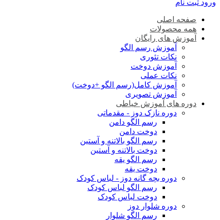
ورود
ثبت نام
صفحه اصلی
همه محصولات
آموزش های رایگان
آموزش رسم الگو
نکات تئوری
آموزش دوخت
نکات عملی
آموزش کامل(رسم الگو +دوخت)
آموزش تصویری
دوره های آموزش خیاطی
دوره نازک دوز - مقدماتی
رسم الگو دامن
دوخت دامن
رسم الگو بالاتنه و آستین
دوخت بالاتنه و آستین
رسم الگو یقه
دوخت یقه
دوره بچه گانه دوز - لباس کودک
رسم الگو لباس کودک
دوخت لباس کودک
دوره شلوار دوز
رسم الگو شلوار