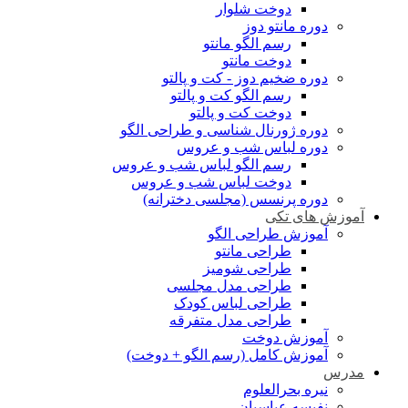
دوخت شلوار
دوره مانتو دوز
رسم الگو مانتو
دوخت مانتو
دوره ضخیم دوز - کت و پالتو
رسم الگو کت و پالتو
دوخت کت و پالتو
دوره ژورنال شناسی و طراحی الگو
دوره لباس شب و عروس
رسم الگو لباس شب و عروس
دوخت لباس شب و عروس
دوره پرنسس (مجلسی دخترانه)
آموزش های تکی
آموزش طراحی الگو
طراحی مانتو
طراحی شومیز
طراحی مدل مجلسی
طراحی لباس کودک
طراحی مدل متفرقه
آموزش دوخت
آموزش کامل (رسم الگو + دوخت)
مدرس
نیره بحرالعلوم
نفیسه عباسیان