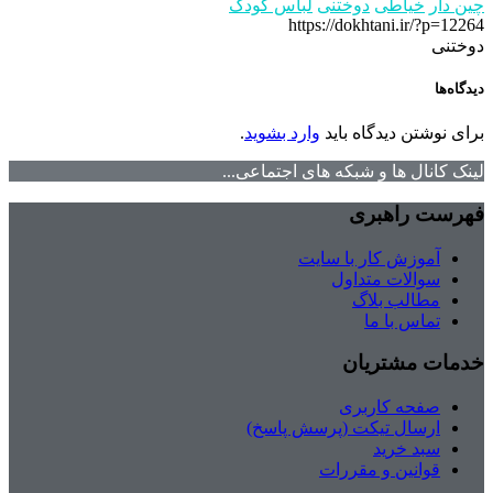
چین دار
خیاطی
دوختنی
لباس کودک
https://dokhtani.ir/?p=12264
دوختنی
دیدگاه‌ها
برای نوشتن دیدگاه باید
وارد بشوید
.
لینک کانال ها و شبکه های اجتماعی...
فهرست راهبری
آموزش کار با سایت
سوالات متداول
مطالب بلاگ
تماس با ما
خدمات مشتریان
صفحه کاربری
ارسال تیکت (پرسش پاسخ)
سبد خرید
قوانین و مقررات