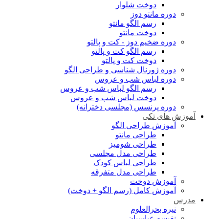
دوخت شلوار
دوره مانتو دوز
رسم الگو مانتو
دوخت مانتو
دوره ضخیم دوز - کت و پالتو
رسم الگو کت و پالتو
دوخت کت و پالتو
دوره ژورنال شناسی و طراحی الگو
دوره لباس شب و عروس
رسم الگو لباس شب و عروس
دوخت لباس شب و عروس
دوره پرنسس (مجلسی دخترانه)
آموزش های تکی
آموزش طراحی الگو
طراحی مانتو
طراحی شومیز
طراحی مدل مجلسی
طراحی لباس کودک
طراحی مدل متفرقه
آموزش دوخت
آموزش کامل (رسم الگو + دوخت)
مدرس
نیره بحرالعلوم
نفیسه عباسیان