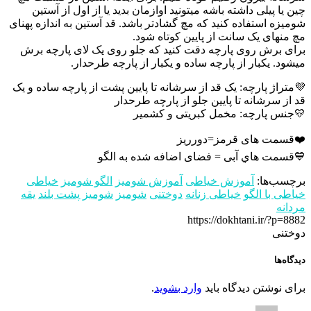
چین یا پیلی داشته باشه میتونید اوازمان بدید یا از اول از آستین
شومیزه استفاده کنید که مچ گشادتر باشد. قد آستين به اندازه پهنای
مچ منهای یک سانت از پایین کوتاه شود.
برای برش روی پارچه دقت کنید که جلو روی یک لای پارچه برش
میشود. یکبار از پارچه ساده و یکبار از پارچه طرحدار.
💜متراژ پارچه: یک قد از سرشانه تا پایین پشت از پارچه ساده و یک
قد از سرشانه تا پایین جلو از پارچه طرحدار
💛جنس پارچه: مخمل کبریتی و کشمیر
❤️قسمت های قرمز=دورریز
💙قسمت هاي آبی = فضای اضافه شده به الگو
برچسب‌ها:
آموزش خیاطی
آموزش شومیز
الگو شومیز
خیاطی
خیاطی با الگو
خیاطی زنانه
دوختنی
شومیز
شومیز پشت بلند
یقه
مردانه
https://dokhtani.ir/?p=8882
دوختنی
دیدگاه‌ها
برای نوشتن دیدگاه باید
وارد بشوید
.