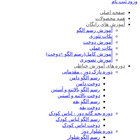
ورود
ثبت نام
صفحه اصلی
همه محصولات
آموزش های رایگان
آموزش رسم الگو
نکات تئوری
آموزش دوخت
نکات عملی
آموزش کامل(رسم الگو +دوخت)
آموزش تصویری
دوره های آموزش خیاطی
دوره نازک دوز - مقدماتی
رسم الگو دامن
دوخت دامن
رسم الگو بالاتنه و آستین
دوخت بالاتنه و آستین
رسم الگو یقه
دوخت یقه
دوره بچه گانه دوز - لباس کودک
رسم الگو لباس کودک
دوخت لباس کودک
دوره شلوار دوز
رسم الگو شلوار