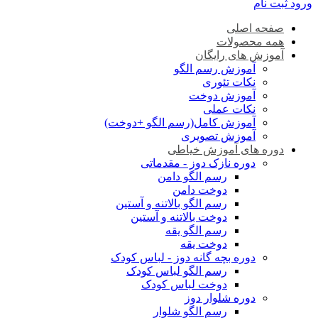
ورود
ثبت نام
صفحه اصلی
همه محصولات
آموزش های رایگان
آموزش رسم الگو
نکات تئوری
آموزش دوخت
نکات عملی
آموزش کامل(رسم الگو +دوخت)
آموزش تصویری
دوره های آموزش خیاطی
دوره نازک دوز - مقدماتی
رسم الگو دامن
دوخت دامن
رسم الگو بالاتنه و آستین
دوخت بالاتنه و آستین
رسم الگو یقه
دوخت یقه
دوره بچه گانه دوز - لباس کودک
رسم الگو لباس کودک
دوخت لباس کودک
دوره شلوار دوز
رسم الگو شلوار