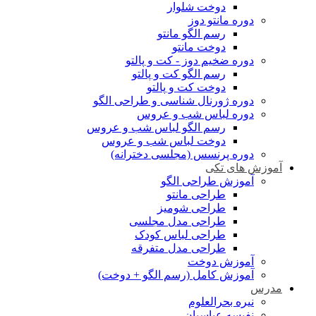
دوخت شلوار
دوره مانتو دوز
رسم الگو مانتو
دوخت مانتو
دوره ضخیم دوز - کت و پالتو
رسم الگو کت و پالتو
دوخت کت و پالتو
دوره ژورنال شناسی و طراحی الگو
دوره لباس شب و عروس
رسم الگو لباس شب و عروس
دوخت لباس شب و عروس
دوره پرنسس (مجلسی دخترانه)
آموزش های تکی
آموزش طراحی الگو
طراحی مانتو
طراحی شومیز
طراحی مدل مجلسی
طراحی لباس کودک
طراحی مدل متفرقه
آموزش دوخت
آموزش کامل (رسم الگو + دوخت)
مدرس
نیره بحرالعلوم
نفیسه عباسیان