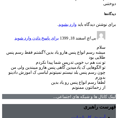
دوختنی
دیدگاه‌ها
برای نوشتن دیدگاه باید
وارد بشوید
.
بی اچ
اسفند 18, 1399
برای پاسخ دادن وارد شوید
سلام
میشه رسم انواع پنس هارو یاد بدین؟گشتم فقط رسم پنس
طلایی بود
تو نت هم ب خوبی تدریس شما پیدا نکردم
تو الگوهایی ک یادمیدین گاهی پنس هارو میبندین ولی من
چون رسم پنس بلد نیستم نمیتونم لباسی ک اموزش دادینو
بدوزم
لطفا رسم انواع پنس رو یاد بدین
از زحماتتون ممنونم
لینک کانال ها و شبکه های اجتماعی...
فهرست راهبری
آموزش کار با سایت