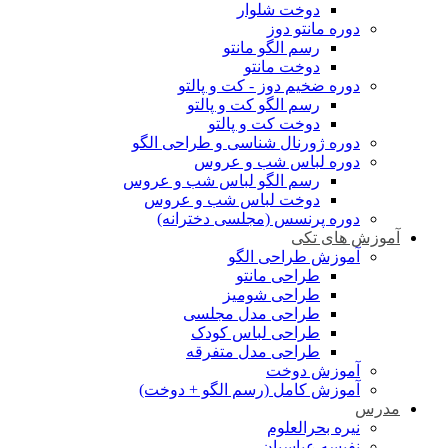
دوخت شلوار
دوره مانتو دوز
رسم الگو مانتو
دوخت مانتو
دوره ضخیم دوز - کت و پالتو
رسم الگو کت و پالتو
دوخت کت و پالتو
دوره ژورنال شناسی و طراحی الگو
دوره لباس شب و عروس
رسم الگو لباس شب و عروس
دوخت لباس شب و عروس
دوره پرنسس (مجلسی دخترانه)
آموزش های تکی
آموزش طراحی الگو
طراحی مانتو
طراحی شومیز
طراحی مدل مجلسی
طراحی لباس کودک
طراحی مدل متفرقه
آموزش دوخت
آموزش کامل (رسم الگو + دوخت)
مدرس
نیره بحرالعلوم
نفیسه عباسیان