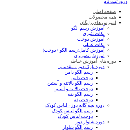
ورود
ثبت نام
صفحه اصلی
همه محصولات
آموزش های رایگان
آموزش رسم الگو
نکات تئوری
آموزش دوخت
نکات عملی
آموزش کامل(رسم الگو +دوخت)
آموزش تصویری
دوره های آموزش خیاطی
دوره نازک دوز - مقدماتی
رسم الگو دامن
دوخت دامن
رسم الگو بالاتنه و آستین
دوخت بالاتنه و آستین
رسم الگو یقه
دوخت یقه
دوره بچه گانه دوز - لباس کودک
رسم الگو لباس کودک
دوخت لباس کودک
دوره شلوار دوز
رسم الگو شلوار