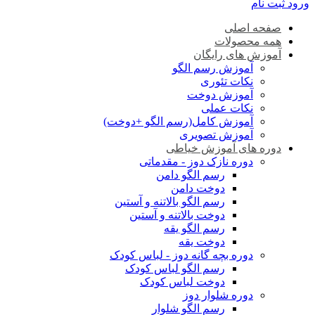
ورود
ثبت نام
صفحه اصلی
همه محصولات
آموزش های رایگان
آموزش رسم الگو
نکات تئوری
آموزش دوخت
نکات عملی
آموزش کامل(رسم الگو +دوخت)
آموزش تصویری
دوره های آموزش خیاطی
دوره نازک دوز - مقدماتی
رسم الگو دامن
دوخت دامن
رسم الگو بالاتنه و آستین
دوخت بالاتنه و آستین
رسم الگو یقه
دوخت یقه
دوره بچه گانه دوز - لباس کودک
رسم الگو لباس کودک
دوخت لباس کودک
دوره شلوار دوز
رسم الگو شلوار