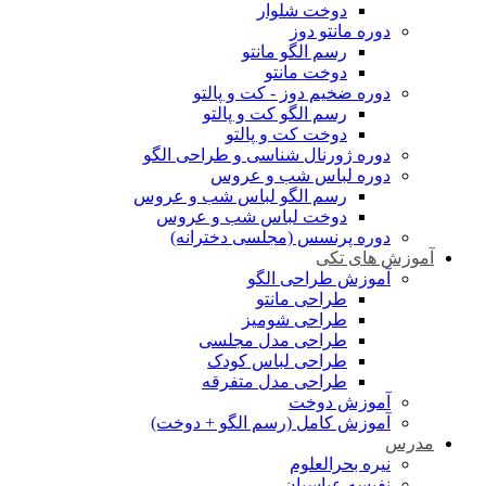
دوخت شلوار
دوره مانتو دوز
رسم الگو مانتو
دوخت مانتو
دوره ضخیم دوز - کت و پالتو
رسم الگو کت و پالتو
دوخت کت و پالتو
دوره ژورنال شناسی و طراحی الگو
دوره لباس شب و عروس
رسم الگو لباس شب و عروس
دوخت لباس شب و عروس
دوره پرنسس (مجلسی دخترانه)
آموزش های تکی
آموزش طراحی الگو
طراحی مانتو
طراحی شومیز
طراحی مدل مجلسی
طراحی لباس کودک
طراحی مدل متفرقه
آموزش دوخت
آموزش کامل (رسم الگو + دوخت)
مدرس
نیره بحرالعلوم
نفیسه عباسیان