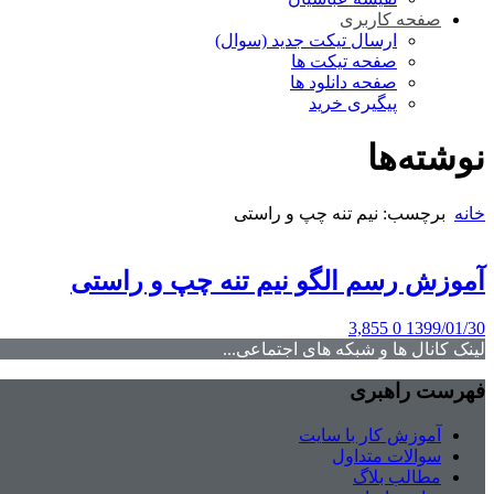
صفحه کاربری
ارسال تیکت جدید (سوال)
صفحه تیکت ها
صفحه دانلود ها
پیگیری خرید
نوشته‌ها
خانه
برچسب: نیم تنه چپ و راستی
آموزش رسم الگو نیم تنه چپ و راستی
3,855
0
1399/01/30
لینک کانال ها و شبکه های اجتماعی...
فهرست راهبری
آموزش کار با سایت
سوالات متداول
مطالب بلاگ