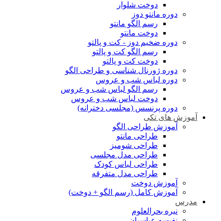
دوخت شلوار
دوره مانتو دوز
رسم الگو مانتو
دوخت مانتو
دوره ضخیم دوز - کت و پالتو
رسم الگو کت و پالتو
دوخت کت و پالتو
دوره ژورنال شناسی و طراحی الگو
دوره لباس شب و عروس
رسم الگو لباس شب و عروس
دوخت لباس شب و عروس
دوره پرنسس (مجلسی دخترانه)
آموزش های تکی
آموزش طراحی الگو
طراحی مانتو
طراحی شومیز
طراحی مدل مجلسی
طراحی لباس کودک
طراحی مدل متفرقه
آموزش دوخت
آموزش کامل (رسم الگو + دوخت)
مدرس
نیره بحرالعلوم
نفیسه عباسیان