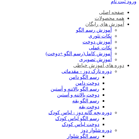
ورود
ثبت نام
صفحه اصلی
همه محصولات
آموزش های رایگان
آموزش رسم الگو
نکات تئوری
آموزش دوخت
نکات عملی
آموزش کامل(رسم الگو +دوخت)
آموزش تصویری
دوره های آموزش خیاطی
دوره نازک دوز - مقدماتی
رسم الگو دامن
دوخت دامن
رسم الگو بالاتنه و آستین
دوخت بالاتنه و آستین
رسم الگو یقه
دوخت یقه
دوره بچه گانه دوز - لباس کودک
رسم الگو لباس کودک
دوخت لباس کودک
دوره شلوار دوز
رسم الگو شلوار