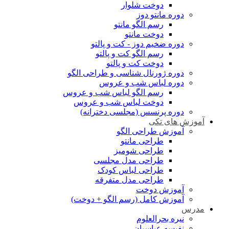
دوخت شلوار
دوره مانتو دوز
رسم الگو مانتو
دوخت مانتو
دوره ضخیم دوز - کت و پالتو
رسم الگو کت و پالتو
دوخت کت و پالتو
دوره ژورنال شناسی و طراحی الگو
دوره لباس شب و عروس
رسم الگو لباس شب و عروس
دوخت لباس شب و عروس
دوره پرنسس (مجلسی دخترانه)
آموزش های تکی
آموزش طراحی الگو
طراحی مانتو
طراحی شومیز
طراحی مدل مجلسی
طراحی لباس کودک
طراحی مدل متفرقه
آموزش دوخت
آموزش کامل (رسم الگو + دوخت)
مدرس
نیره بحرالعلوم
نفیسه عباسیان