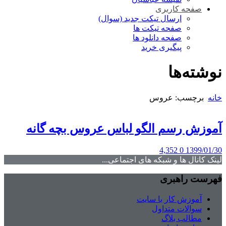
صفحه کاربری
ارسال تیکت جدید (سوال)
صفحه تیکت ها
صفحه دانلود ها
پیگیری خرید
نوشته‌ها
خانه
برچسب: عروس
آموزش رسم الگو لباس عروس بچه گانه
4,352
0
1399/01/30
لینک کانال ها و شبکه های اجتماعی...
فهرست راهبری
آموزش کار با سایت
سوالات متداول
مطالب بلاگ