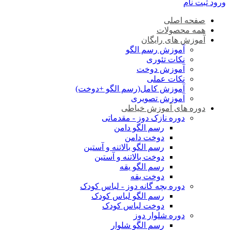
ورود
ثبت نام
صفحه اصلی
همه محصولات
آموزش های رایگان
آموزش رسم الگو
نکات تئوری
آموزش دوخت
نکات عملی
آموزش کامل(رسم الگو +دوخت)
آموزش تصویری
دوره های آموزش خیاطی
دوره نازک دوز - مقدماتی
رسم الگو دامن
دوخت دامن
رسم الگو بالاتنه و آستین
دوخت بالاتنه و آستین
رسم الگو یقه
دوخت یقه
دوره بچه گانه دوز - لباس کودک
رسم الگو لباس کودک
دوخت لباس کودک
دوره شلوار دوز
رسم الگو شلوار