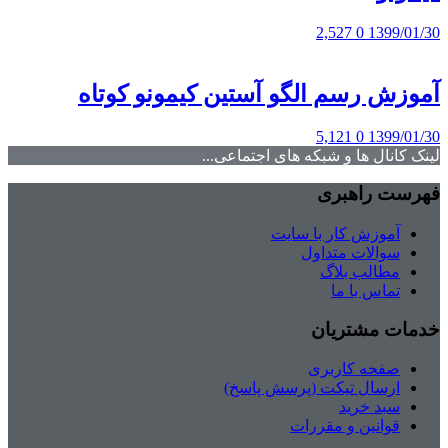
2,527
0
1399/01/30
آموزش رسم الگو آستین کیمونو کوتاه
5,121
0
1399/01/30
لینک کانال ها و شبکه های اجتماعی...
فهرست راهبری
آموزش کار با سایت
سوالات متداول
مطالب بلاگ
تماس با ما
خدمات مشتریان
صفحه کاربری
ارسال تیکت (پرسش پاسخ)
سبد خرید
قوانین و مقررات