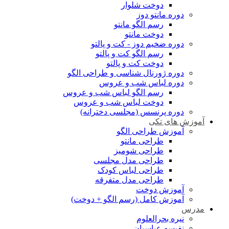
دوخت شلوار
دوره مانتو دوز
رسم الگو مانتو
دوخت مانتو
دوره ضخیم دوز - کت و پالتو
رسم الگو کت و پالتو
دوخت کت و پالتو
دوره ژورنال شناسی و طراحی الگو
دوره لباس شب و عروس
رسم الگو لباس شب و عروس
دوخت لباس شب و عروس
دوره پرنسس (مجلسی دخترانه)
آموزش های تکی
آموزش طراحی الگو
طراحی مانتو
طراحی شومیز
طراحی مدل مجلسی
طراحی لباس کودک
طراحی مدل متفرقه
آموزش دوخت
آموزش کامل (رسم الگو + دوخت)
مدرس
نیره بحرالعلوم
نفیسه عباسیان