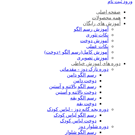
ورود
ثبت نام
صفحه اصلی
همه محصولات
آموزش های رایگان
آموزش رسم الگو
نکات تئوری
آموزش دوخت
نکات عملی
آموزش کامل(رسم الگو +دوخت)
آموزش تصویری
دوره های آموزش خیاطی
دوره نازک دوز - مقدماتی
رسم الگو دامن
دوخت دامن
رسم الگو بالاتنه و آستین
دوخت بالاتنه و آستین
رسم الگو یقه
دوخت یقه
دوره بچه گانه دوز - لباس کودک
رسم الگو لباس کودک
دوخت لباس کودک
دوره شلوار دوز
رسم الگو شلوار