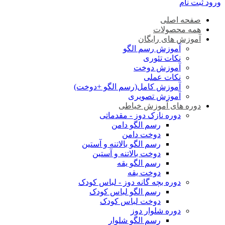
ورود
ثبت نام
صفحه اصلی
همه محصولات
آموزش های رایگان
آموزش رسم الگو
نکات تئوری
آموزش دوخت
نکات عملی
آموزش کامل(رسم الگو +دوخت)
آموزش تصویری
دوره های آموزش خیاطی
دوره نازک دوز - مقدماتی
رسم الگو دامن
دوخت دامن
رسم الگو بالاتنه و آستین
دوخت بالاتنه و آستین
رسم الگو یقه
دوخت یقه
دوره بچه گانه دوز - لباس کودک
رسم الگو لباس کودک
دوخت لباس کودک
دوره شلوار دوز
رسم الگو شلوار