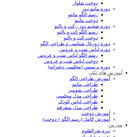
دوخت شلوار
دوره مانتو دوز
رسم الگو مانتو
دوخت مانتو
دوره ضخیم دوز - کت و پالتو
رسم الگو کت و پالتو
دوخت کت و پالتو
دوره ژورنال شناسی و طراحی الگو
دوره لباس شب و عروس
رسم الگو لباس شب و عروس
دوخت لباس شب و عروس
دوره پرنسس (مجلسی دخترانه)
آموزش های تکی
آموزش طراحی الگو
طراحی مانتو
طراحی شومیز
طراحی مدل مجلسی
طراحی لباس کودک
طراحی مدل متفرقه
آموزش دوخت
آموزش کامل (رسم الگو + دوخت)
مدرس
نیره بحرالعلوم
نفیسه عباسیان