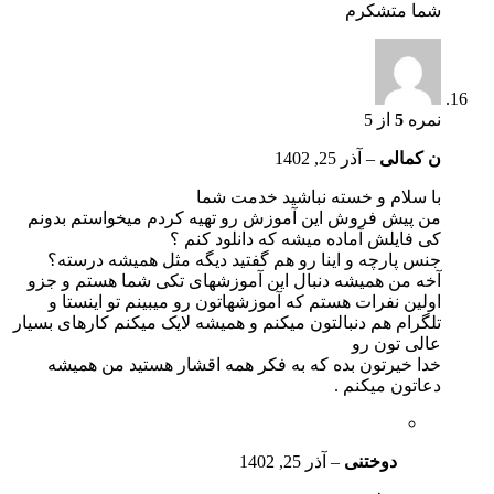
شما متشکرم
نمره
5
از 5
ن کمالی
–
آذر 25, 1402
با سلام و خسته نباشید خدمت شما
من پیش فروش این آموزش رو تهیه کردم میخواستم بدونم
کی فایلش آماده میشه که دانلود کنم ؟
جنس پارچه و اینا رو هم گفتید دیگه مثل همیشه درسته؟
آخه من همیشه دنبال این آموزشهای تکی شما هستم و جزو
اولین نفرات هستم که آموزشهاتون رو میبینم تو اینستا و
تلگرام هم دنبالتون میکنم و همیشه لایک میکنم کارهای بسیار
عالی تون رو
خدا خیرتون بده که به فکر همه اقشار هستید من همیشه
دعاتون میکنم .
دوختنی
–
آذر 25, 1402