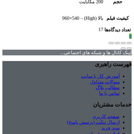
حجم
200 مگابایت
کیفیت فیلم
بالا (High) – 960×540
17
تعداد دیدگاه‌ها
0
لینک کانال ها و شبکه های اجتماعی...
فهرست راهبری
آموزش کار با سایت
سوالات متداول
مطالب بلاگ
تماس با ما
خدمات مشتریان
صفحه کاربری
ارسال تیکت (پرسش پاسخ)
سبد خرید
قوانین و مقررات