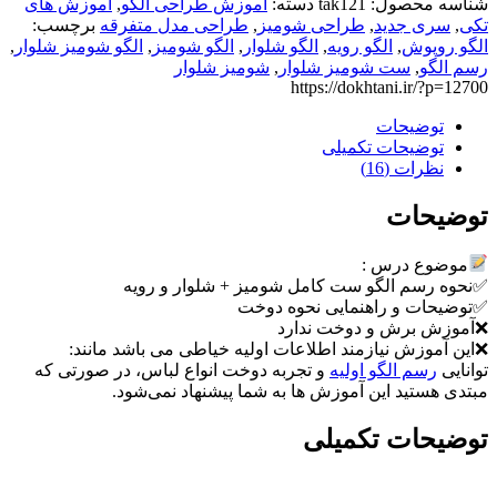
شناسه محصول:
tak121
دسته:
آموزش طراحی الگو
,
آموزش های
تکی
,
سری جدید
,
طراحی شومیز
,
طراحی مدل متفرقه
برچسب:
الگو روپوش
,
الگو رویه
,
الگو شلوار
,
الگو شومیز
,
الگو شومیز شلوار
,
رسم الگو
,
ست شومیز شلوار
,
شومیز شلوار
https://dokhtani.ir/?p=12700
توضیحات
توضیحات تکمیلی
نظرات (16)
توضیحات
موضوع درس :
✅نحوه رسم الگو ست کامل شومیز + شلوار و رویه
✅توضیحات و راهنمایی نحوه دوخت
❌آموزش برش و دوخت ندارد
❌این آموزش نیازمند اطلاعات اولیه خیاطی می باشد مانند:
توانایی
رسم الگو اولیه
و تجربه دوخت انواع لباس، در صورتی که
مبتدی هستید این آموزش ها به شما پیشنهاد نمی‌شود.
توضیحات تکمیلی