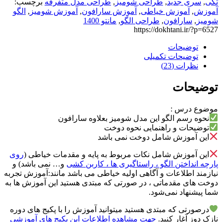
شومیز
تکی
,
سری جدید
,
طراحی شومیز
,
طراحی مدل متفرقه
برچسب:
سارافون
آموزش
,
آموزش خیاطی
,
آموزش سارافون
,
آموزش شومیز
,
الگو
با
شومیز
,
سارافون
,
طراحی الگو
,
مانتو 1400
یقه
https://dokhtani.ir/?p=6527
آرشال
توضیحات
و
توضیحات تکمیلی
آستین
نظرات (23)
پفی
عدد
توضیحات
موضوع درس :
نحوه رسم الگو این مدل شومیز بعلاوه سارافون
توضیحات و راهنمایی نحوه دوخت
این آموزش شامل دوخت نمی باشد
این آموزش شامل نکات مربوط به پایه و مقدمات خیاطی (
روی
پارچه انداختن الگو ، راستاگیری ها ، کاربن کشی
و… نمی باشد) و
نیازمند اطلاعات و آگاهی اولیه خیاطی می باشد مانند:آموزش تجربه
دوخت های مقدماتی ، در صورتی که مبتدی هستید این آموزش ها به
شما پیشنهاد نمی‌شود.
درصورتی که مبتدی هستید میتوانید آموزش را با پکیج های دوره
نازک دوز آغار کنید.
جهت مشاهده اطلاعات این پکیج های آموزشی