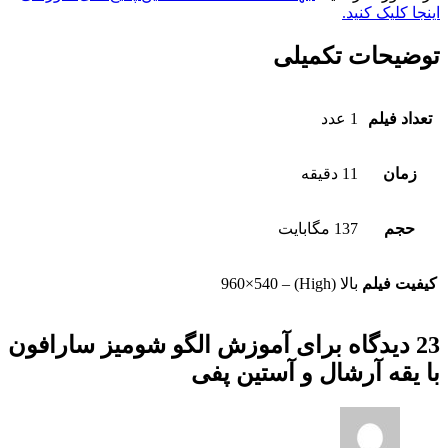
اینجا کلیک کنید.
توضیحات تکمیلی
تعداد فیلم
1 عدد
زمان
11 دقیقه
حجم
137 مگابایت
کیفیت فیلم
بالا (High) – 960×540
23 دیدگاه برای
آموزش الگو شومیز سارافون
با یقه آرشال و آستین پفی