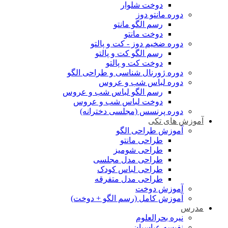
دوخت شلوار
دوره مانتو دوز
رسم الگو مانتو
دوخت مانتو
دوره ضخیم دوز - کت و پالتو
رسم الگو کت و پالتو
دوخت کت و پالتو
دوره ژورنال شناسی و طراحی الگو
دوره لباس شب و عروس
رسم الگو لباس شب و عروس
دوخت لباس شب و عروس
دوره پرنسس (مجلسی دخترانه)
آموزش های تکی
آموزش طراحی الگو
طراحی مانتو
طراحی شومیز
طراحی مدل مجلسی
طراحی لباس کودک
طراحی مدل متفرقه
آموزش دوخت
آموزش کامل (رسم الگو + دوخت)
مدرس
نیره بحرالعلوم
نفیسه عباسیان