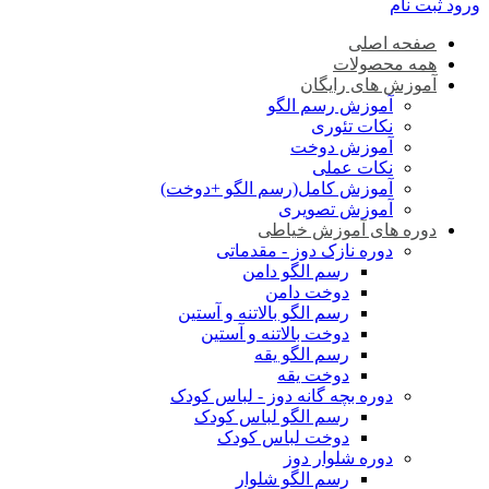
ورود
ثبت نام
صفحه اصلی
همه محصولات
آموزش های رایگان
آموزش رسم الگو
نکات تئوری
آموزش دوخت
نکات عملی
آموزش کامل(رسم الگو +دوخت)
آموزش تصویری
دوره های آموزش خیاطی
دوره نازک دوز - مقدماتی
رسم الگو دامن
دوخت دامن
رسم الگو بالاتنه و آستین
دوخت بالاتنه و آستین
رسم الگو یقه
دوخت یقه
دوره بچه گانه دوز - لباس کودک
رسم الگو لباس کودک
دوخت لباس کودک
دوره شلوار دوز
رسم الگو شلوار