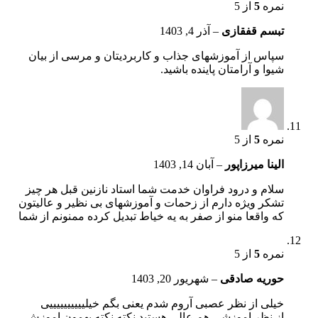
نمره
5
از 5
تبسم قفقازی
–
آذر 4, 1403
سپاس از آموزشهای جذاب و کاربردیتان و مرسی از بیان
شیوا و آرامتان پاینده باشید.
نمره
5
از 5
الینا میرزاپور
–
آبان 14, 1403
سلام و درود فراوان خدمت شما استاد نازنین قبل هر چیز
تشکر ویژه دارم از زحمات و آموزشهای بی نظیر و عالیتون
که واقعا منو از صفر به یه خیاط تبدیل کرده ممنونم از شما
نمره
5
از 5
حوریه صادقی
–
شهریور 20, 1403
خیلی از نظر عصبی آروم شدم یعنی بگم خیلییییییییییی
از نظر اموزشی هم عالی هستید نکته نکته بهمون اموزش