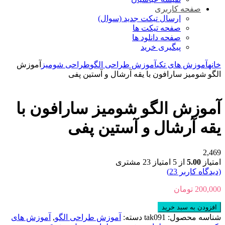
صفحه کاربری
ارسال تیکت جدید (سوال)
صفحه تیکت ها
صفحه دانلود ها
پیگیری خرید
خانه
آموزش های تکی
آموزش طراحی الگو
طراحی شومیز
آموزش
الگو شومیز سارافون با یقه آرشال و آستین پفی
آموزش الگو شومیز سارافون با
یقه آرشال و آستین پفی
2,469
امتیاز
5.00
از 5 امتیاز
23
مشتری
(دیدگاه کاربر
23
)
200,000
تومان
آموزش
افزودن به سبد خرید
الگو
شناسه محصول:
tak091
دسته:
آموزش طراحی الگو
,
آموزش های