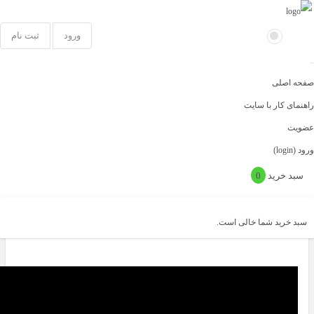
ورود
ثبت نام
صفحه اصلی
خانه
آموزش های رایگان
قیچی زیگزاگ
راهنمای کار با سایت
عضویت
قیچی زیگزاگ
ورود (login)
سبد خرید
0
آموزش های رایگان
,
نکات عملی
اردیبهشت 14, 1399 22:35
سبد خرید شما خالی است.
0
1,464