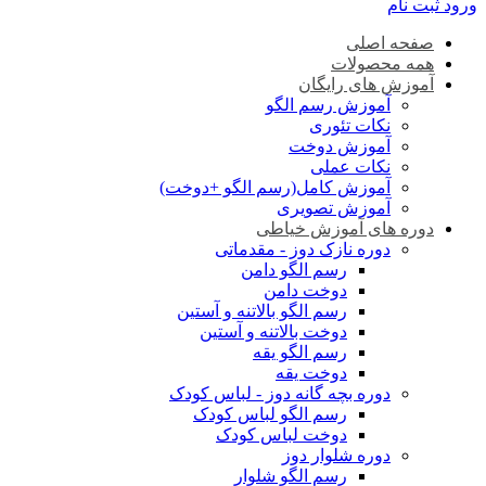
ورود
ثبت نام
صفحه اصلی
همه محصولات
آموزش های رایگان
آموزش رسم الگو
نکات تئوری
آموزش دوخت
نکات عملی
آموزش کامل(رسم الگو +دوخت)
آموزش تصویری
دوره های آموزش خیاطی
دوره نازک دوز - مقدماتی
رسم الگو دامن
دوخت دامن
رسم الگو بالاتنه و آستین
دوخت بالاتنه و آستین
رسم الگو یقه
دوخت یقه
دوره بچه گانه دوز - لباس کودک
رسم الگو لباس کودک
دوخت لباس کودک
دوره شلوار دوز
رسم الگو شلوار