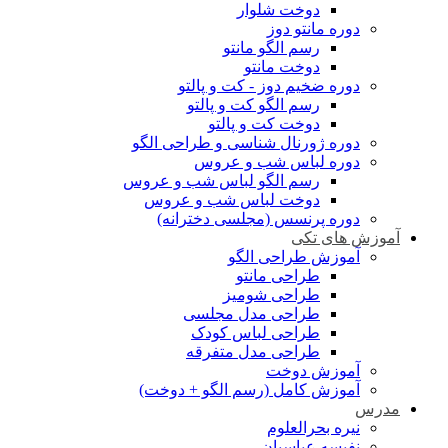
دوخت شلوار
دوره مانتو دوز
رسم الگو مانتو
دوخت مانتو
دوره ضخیم دوز - کت و پالتو
رسم الگو کت و پالتو
دوخت کت و پالتو
دوره ژورنال شناسی و طراحی الگو
دوره لباس شب و عروس
رسم الگو لباس شب و عروس
دوخت لباس شب و عروس
دوره پرنسس (مجلسی دخترانه)
آموزش های تکی
آموزش طراحی الگو
طراحی مانتو
طراحی شومیز
طراحی مدل مجلسی
طراحی لباس کودک
طراحی مدل متفرقه
آموزش دوخت
آموزش کامل (رسم الگو + دوخت)
مدرس
نیره بحرالعلوم
نفیسه عباسیان