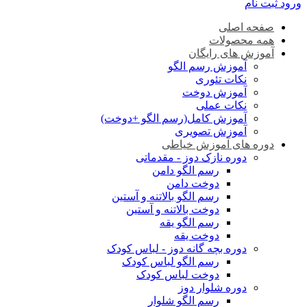
ورود
ثبت نام
صفحه اصلی
همه محصولات
آموزش های رایگان
آموزش رسم الگو
نکات تئوری
آموزش دوخت
نکات عملی
آموزش کامل(رسم الگو +دوخت)
آموزش تصویری
دوره های آموزش خیاطی
دوره نازک دوز - مقدماتی
رسم الگو دامن
دوخت دامن
رسم الگو بالاتنه و آستین
دوخت بالاتنه و آستین
رسم الگو یقه
دوخت یقه
دوره بچه گانه دوز - لباس کودک
رسم الگو لباس کودک
دوخت لباس کودک
دوره شلوار دوز
رسم الگو شلوار