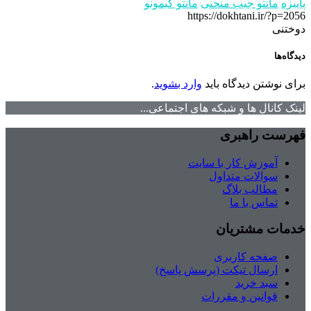
پاییزه
مانتو جیب منحنی
مانتو کیمونو
https://dokhtani.ir/?p=2056
دوختنی
دیدگاه‌ها
برای نوشتن دیدگاه باید
وارد بشوید
.
لینک کانال ها و شبکه های اجتماعی...
فهرست راهبری
آموزش کار با سایت
سوالات متداول
مطالب بلاگ
تماس با ما
خدمات مشتریان
صفحه کاربری
ارسال تیکت (پرسش پاسخ)
سبد خرید
قوانین و مقررات