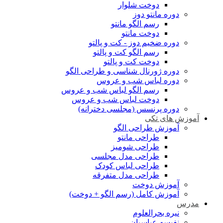
دوخت شلوار
دوره مانتو دوز
رسم الگو مانتو
دوخت مانتو
دوره ضخیم دوز - کت و پالتو
رسم الگو کت و پالتو
دوخت کت و پالتو
دوره ژورنال شناسی و طراحی الگو
دوره لباس شب و عروس
رسم الگو لباس شب و عروس
دوخت لباس شب و عروس
دوره پرنسس (مجلسی دخترانه)
آموزش های تکی
آموزش طراحی الگو
طراحی مانتو
طراحی شومیز
طراحی مدل مجلسی
طراحی لباس کودک
طراحی مدل متفرقه
آموزش دوخت
آموزش کامل (رسم الگو + دوخت)
مدرس
نیره بحرالعلوم
نفیسه عباسیان