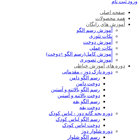
ورود
ثبت نام
صفحه اصلی
همه محصولات
آموزش های رایگان
آموزش رسم الگو
نکات تئوری
آموزش دوخت
نکات عملی
آموزش کامل(رسم الگو +دوخت)
آموزش تصویری
دوره های آموزش خیاطی
دوره نازک دوز - مقدماتی
رسم الگو دامن
دوخت دامن
رسم الگو بالاتنه و آستین
دوخت بالاتنه و آستین
رسم الگو یقه
دوخت یقه
دوره بچه گانه دوز - لباس کودک
رسم الگو لباس کودک
دوخت لباس کودک
دوره شلوار دوز
رسم الگو شلوار