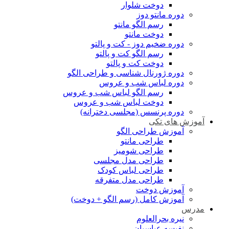
دوخت شلوار
دوره مانتو دوز
رسم الگو مانتو
دوخت مانتو
دوره ضخیم دوز - کت و پالتو
رسم الگو کت و پالتو
دوخت کت و پالتو
دوره ژورنال شناسی و طراحی الگو
دوره لباس شب و عروس
رسم الگو لباس شب و عروس
دوخت لباس شب و عروس
دوره پرنسس (مجلسی دخترانه)
آموزش های تکی
آموزش طراحی الگو
طراحی مانتو
طراحی شومیز
طراحی مدل مجلسی
طراحی لباس کودک
طراحی مدل متفرقه
آموزش دوخت
آموزش کامل (رسم الگو + دوخت)
مدرس
نیره بحرالعلوم
نفیسه عباسیان