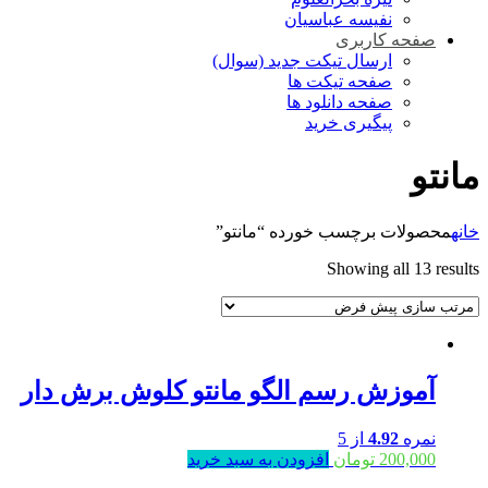
نفیسه عباسیان
صفحه کاربری
ارسال تیکت جدید (سوال)
صفحه تیکت ها
صفحه دانلود ها
پیگیری خرید
مانتو
خانه
محصولات برچسب خورده “مانتو”
Showing all 13 results
آموزش رسم الگو مانتو کلوش برش دار
نمره
4.92
از 5
200,000
تومان
افزودن به سبد خرید